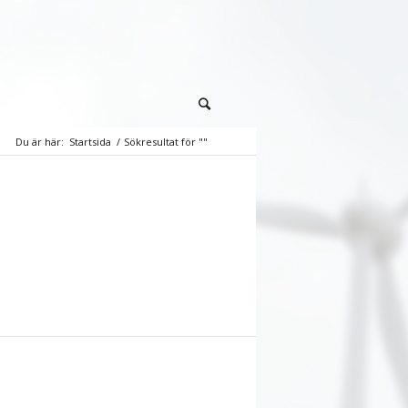
Du är här:
Startsida
/
Sökresultat för ""