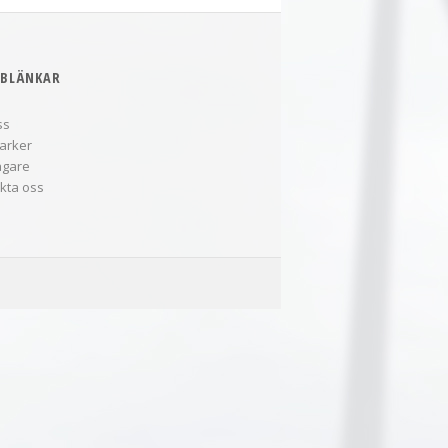
BLÄNKAR
ss
arker
ägare
kta oss