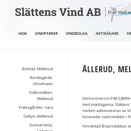
HEM
VINDPARKER
VINDBOLAG
AKTIEÄGARE
O
ÅLLERUD, ME
Bolstad, Mellerud
Bondegärde,
Ulricehamn
Dalboslätten,
Denna Enercon E48 0,8MW u
Mellerud
med markägarna, Slättens 
Frälsegården, Vara
Verken administreras av Slä
Göbyn, Mellerud
kostnader samt intäkter i fö
Gunnarstorp,
Förväntad årsproduktion ä