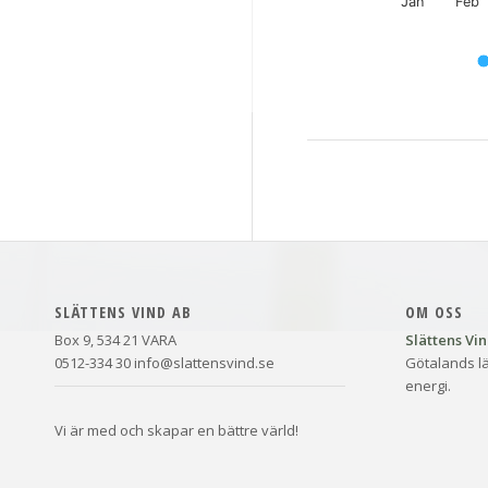
Jan
Feb
End of interactive chart.
SLÄTTENS VIND AB
OM OSS
Box 9, 534 21 VARA
Slättens Vi
0512-334 30 info@slattensvind.se
Götalands lä
energi.
Vi är med och skapar en bättre värld!