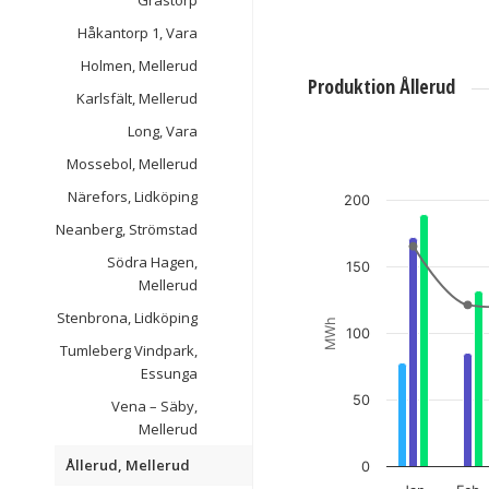
Grästorp
Håkantorp 1, Vara
Holmen, Mellerud
Produktion Ållerud
Karlsfält, Mellerud
Long, Vara
Ållerud, Mellerud
Mossebol, Mellerud
Combination chart with 4 da
View as data table, Ållerud
Närefors, Lidköping
200
The chart has 1 X axis dis
Neanberg, Strömstad
The chart has 1 Y axis disp
Södra Hagen,
150
Mellerud
Stenbrona, Lidköping
MWh
100
Tumleberg Vindpark,
Essunga
50
Vena – Säby,
Mellerud
Ållerud, Mellerud
0