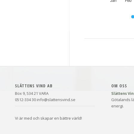
Jan
Feb
End of interactive chart.
SLÄTTENS VIND AB
OM OSS
Box 9, 534 21 VARA
Slättens Vi
0512-334 30 info@slattensvind.se
Götalands lä
energi.
Vi är med och skapar en bättre värld!