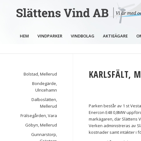
HEM
VINDPARKER
VINDBOLAG
AKTIEÄGARE
O
KARLSFÄLT, 
Bolstad, Mellerud
Bondegärde,
Ulricehamn
Dalboslätten,
Parken består av 1 st Vest
Mellerud
Enercon E48 0,8MW uppförd
Frälsegården, Vara
markägaren, där Slättens V
Göbyn, Mellerud
Verken administreras av Slä
kostnader samt intäkter i fö
Gunnarstorp,