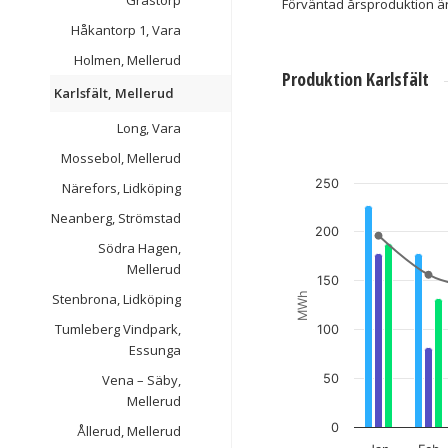
Grästorp
Förväntad årsproduktion ä
Håkantorp 1, Vara
Holmen, Mellerud
Produktion Karlsfält
Karlsfält, Mellerud
Long, Vara
Karlsfält, Mellerud
Combination chart with 4 da
Mossebol, Mellerud
View as data table, Karlsfäl
250
Närefors, Lidköping
The chart has 1 X axis dis
Neanberg, Strömstad
The chart has 1 Y axis disp
200
Södra Hagen,
Mellerud
150
MWh
Stenbrona, Lidköping
Tumleberg Vindpark,
100
Essunga
Vena – Säby,
50
Mellerud
0
Ållerud, Mellerud