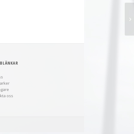
Lu
BLÄNKAR
ss
arker
ägare
kta oss