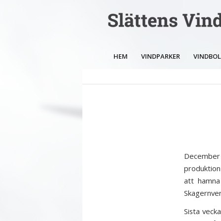
HEM
VINDPARKER
VINDBO
December 
produktio
att hamna
Skagernver
Sista veck