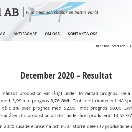
LAG
AKTIEÄGARE
OM OSS
KONTAKTA OSS
Du är här:
Startsida
/
A
December 2020 – Resultat
månads produktion var långt under förväntad prognos. Hela
n med 3,99 mot prognos 5,76 GWh. Trots detta kommer helårspr
 på 5,8% över prognos med 52,96 mot prognos 50,06 GWh
k är åter i full produktion och har under året producerat 13,53 G
an 2020 rusade elpriserna och nu är större delen av produktione