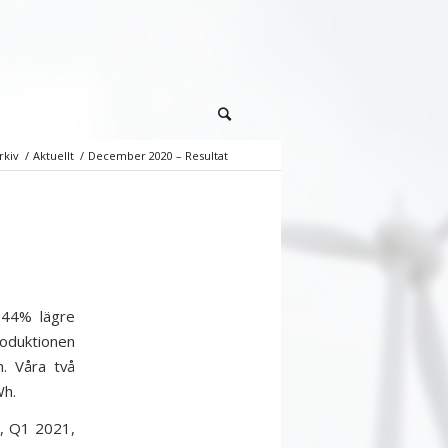
rkiv
/
Aktuellt
/
December 2020 – Resultat
 44% lägre
oduktionen
. Våra två
Wh.
n, Q1 2021,