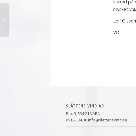
säkrad på 
mycket vol
God Jul och ett Gott Nytt 2021!
Leif Olsson
VD
SLÄTTENS VIND AB
Box 9, 534 21 VARA
0512-334 30 info@slattensvind.se