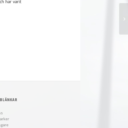
h har varit
Bo
BLÄNKAR
ss
arker
ägare