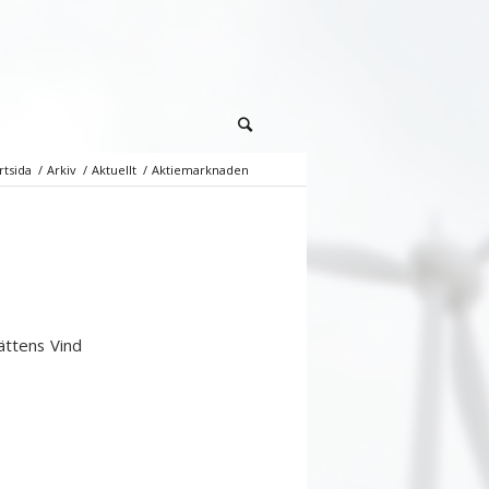
rtsida
/
Arkiv
/
Aktuellt
/
Aktiemarknaden
ättens Vind