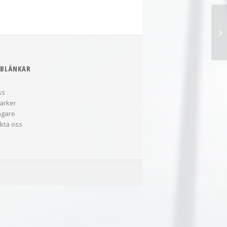
Pr
BLÄNKAR
ss
arker
ägare
kta oss