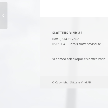
Båda Skagerverken går nu med full
effekt!
SLÄTTENS VIND AB
Box 9, 534 21 VARA
0512-334 30 info@slattensvind.se
Vi är med och skapar en bättre värld!
© Copyright - Slättens Vind AB