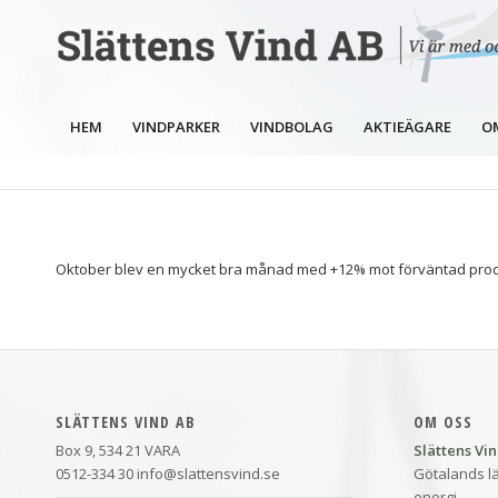
HEM
VINDPARKER
VINDBOLAG
AKTIEÄGARE
O
Oktober blev en mycket bra månad med +12% mot förväntad produk
SLÄTTENS VIND AB
OM OSS
Box 9, 534 21 VARA
Slättens Vi
0512-334 30 info@slattensvind.se
Götalands lä
energi.