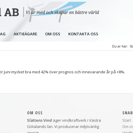
LAG
AKTIEÄGARE
OM OSS
KONTAKTA OSS
Du är här:
St
för juni mycket bra med 42% över prognos och innevarande år på +8%.
OM OSS
SNAB
Slättens Vind
äger vindkraftverk i Västra
Start
Götalands län. Vi producerar miljövänlig
Om o
energi.
Vindp