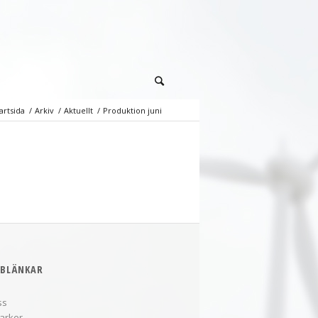
artsida
/
Arkiv
/
Aktuellt
/
Produktion juni
BLÄNKAR
ss
arker