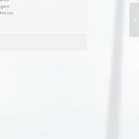
ägare
kta oss
Pr