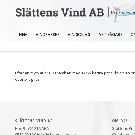
HEM
VINDPARKER
VINDBOLAG
AKTIEÄGARE
O
Efter en mycket bra December, med +24% bättre produktion än pro
över prognos.
SLÄTTENS VIND AB
OM OSS
Box 9, 534 21 VARA
Slättens Vi
0512-334 30 info@slattensvind.se
Götalands lä